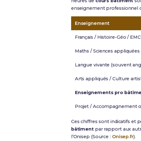
heures de
cours bâtiment
so
enseignement professionnel o
Enseignement
Français / Histoire-Géo / EMC
Maths / Sciences appliquées
Langue vivante (souvent angl
Arts appliqués / Culture artis
Enseignements pro bâtime
Projet / Accompagnement or
Ces chiffres sont indicatifs et 
bâtiment
par rapport aux autre
l’Onisep (Source :
Onisep.fr
).