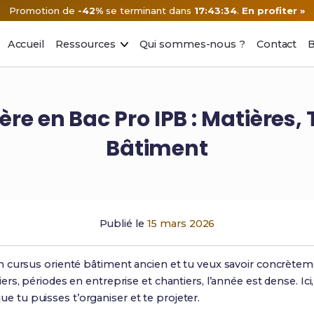
Promotion de
-42%
se terminant dans
17:43:33
.
En profiter »
Accueil
Ressources
Qui sommes-nous ?
Contact
B
e en Bac Pro IPB : Matières,
Bâtiment
Publié le
15 mars 2026
 cursus orienté bâtiment ancien et tu veux savoir concrèteme
s, périodes en entreprise et chantiers, l’année est dense. Ici
e tu puisses t’organiser et te projeter.