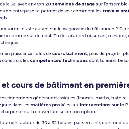
près la 3e, avec environ
20 semaines de stage
sur l’ensemble 
mps en entreprise te permet de voir comment les
travaux pra
els.
uoi on insiste autant sur le diagnostic du bâti ancien ? Parce
faire » comme sur du neuf. Tu dois d’abord observer, mesurer
echniques.
er en puissance : plus de
cours bâtiment
, plus de projets, pl
tu construis les
compétences techniques
dont tu auras beso
 et cours de bâtiment en premièr
enseignements généraux classiques (français, maths, histoire-
e joue dans les
matières pro
liées aux
Interventions sur le P
la charpente ou la couverture selon ton option.
s tournent autour de 30 à 32 heures par semaine, dont une bon