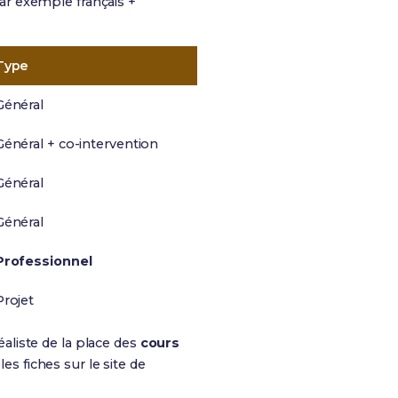
ar exemple français +
Type
Général
Général + co-intervention
Général
Général
Professionnel
Projet
éaliste de la place des
cours
es fiches sur le site de