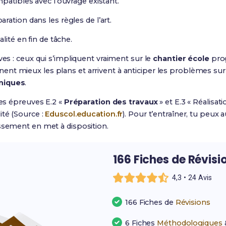
patibles avec l’ouvrage existant.
ation dans les règles de l’art.
lité en fin de tâche.
ves : ceux qui s’impliquent vraiment sur le
chantier école
prog
t mieux les plans et arrivent à anticiper les problèmes sur si
niques
.
les épreuves E.2 «
Préparation des travaux
» et E.3 « Réalisat
ité (Source :
Eduscol.education.fr
). Pour t’entraîner, tu peux a
issement en met à disposition.
166 Fiches de Révisi
4,3 • 24 Avis
166 Fiches de
Révisions
6 Fiches
Méthodologiques