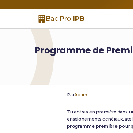
Bac Pro
IPB
Programme de Premièr
Par
Adam
Tu entres en première dans un
enseignements généraux, atelier
programme première
pour qu