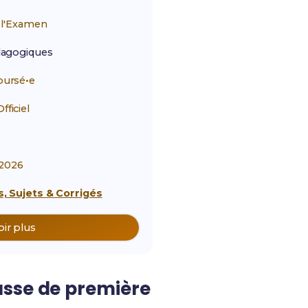
r
l'Examen
agogiques
ursé•e
ficiel
2026
, Sujets & Corrigés
oir plus
asse de première