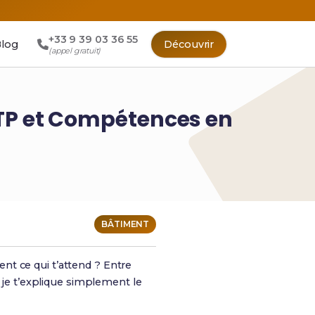
+33 9 39 03 36 55
log
Découvrir
(appel gratuit)
 TP et Compétences en
BÂTIMENT
nt ce qui t’attend ? Entre
, je t’explique simplement le