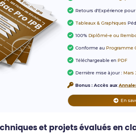
Retours d'Expérience pou
Tableaux & Graphiques
Péd
100%
Diplômé•e ou Rembo
Conforme au
Programme Of
Téléchargeable en
PDF
Dernière mise à jour :
Mars 
Bonus : Accès aux
Annales
En sav
hniques et projets évalués en cl