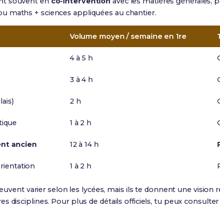
nt souvent en
co-intervention
avec les matières générales, p
u maths + sciences appliquées au chantier.
Volume moyen / semaine en 1re
4 à 5 h
3 à 4 h
ais)
2 h
tique
1 à 2 h
nt ancien
12 à 14 h
ientation
1 à 2 h
peuvent varier selon les lycées, mais ils te donnent une vision r
s disciplines. Pour plus de détails officiels, tu peux consulter l