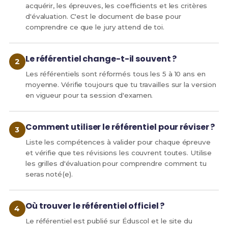
concerne, de l'exécution du présent arrêté, qui sera
acquérir, les épreuves, les coefficients et les critères
publié au Journal officiel de la République française.
d'évaluation. C'est le document de base pour
comprendre ce que le jury attend de toi.
Annexe I
Le référentiel change-t-il souvent ?
ORGANISATION DES ENSEIGNEMENTS
DISPENSÉS AU BACCALAURÉAT
Les référentiels sont réformés tous les 5 à 10 ans en
PROFESSIONNEL
moyenne. Vérifie toujours que tu travailles sur la version
en vigueur pour ta session d'examen.
(en conformité avec l'arrêté du 21 novembre
2018 modifié relatif aux enseignements
dispensés dans les formations sous statut
Comment utiliser le référentiel pour réviser ?
scolaire préparant au baccalauréat
Liste les compétences à valider pour chaque épreuve
professionnel)
et vérifie que tes révisions les couvrent toutes. Utilise
les grilles d'évaluation pour comprendre comment tu
SPÉCIALITÉS DE BACCALAURÉAT PROFESSIONN
seras noté(e).
Où trouver le référentiel officiel ?
INTITULÉ DE LA SPÉCIALITÉ
ARRÊTÉ DE CRÉA
Le référentiel est publié sur Éduscol et le site du