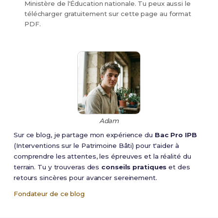
Ministère de l'Éducation nationale. Tu peux aussi le
télécharger gratuitement sur cette page au format
PDF.
ACCOMPAGNEMENT,
Arrêté du 11 mai 20
SOINS ET SERVICES À LA
modifié
PERSONNE-option A : à
domicile (dernière session
2024)
ACCOMPAGNEMENT,
Arrêté du 11 mai 20
Adam
SOINS ET SERVICES À LA
modifié
PERSONNE-option B : en
Sur ce blog, je partage mon expérience du
Bac Pro IPB
structure (dernière session
(Interventions sur le Patrimoine Bâti) pour t'aider à
2024)
comprendre les attentes, les épreuves et la réalité du
terrain. Tu y trouveras des
conseils pratiques
et des
ACCOMPAGNEMENT SOINS
Arrêté du 2 févrie
retours sincères pour avancer sereinement.
ET SERVICES A LA
2022 modifié
Fondateur de ce blog
PERSONNE (première
session 2025)