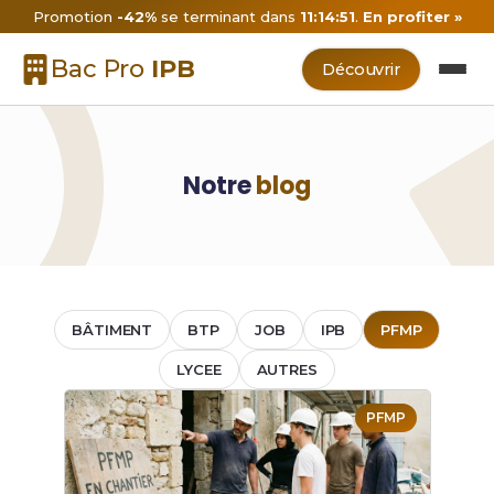
Promotion
-42%
se terminant dans
11:14:51
.
En profiter »
Bac Pro
IPB
Découvrir
Notre
blog
BÂTIMENT
BTP
JOB
IPB
PFMP
LYCEE
AUTRES
PFMP